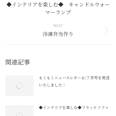
navigation
◆インテリアを楽しむ◆ キャンドルウォー
Previous
マーランプ
post:
NEXT
冷凍弁当作り
Next
post:
関連記事
もくもくニュースレター６/７月号を発送
いたしました！
◆インテリアを楽しむ◆フラットソファ