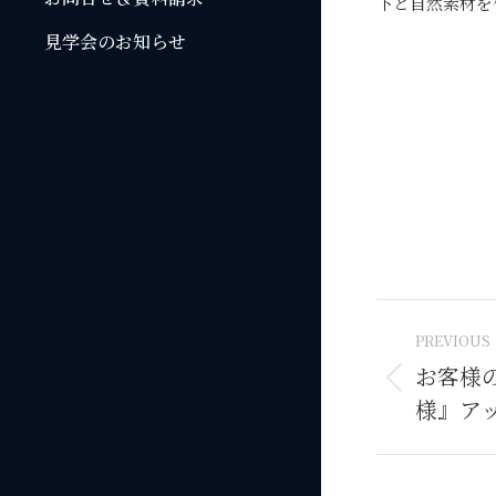
下と自然素材を
見学会のお知らせ
Post
PREVIOUS
naviga
お客様
Previous
様』ア
post: