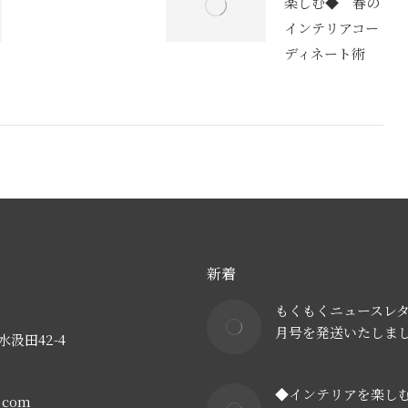
楽しむ◆ 春の
インテリアコー
ディネート術
新着
もくもくニュースレタ
月号を発送いたしま
汲田42-4
◆インテリアを楽し
e.com