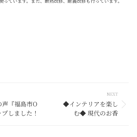
使っています。また、断熱改修、耐震改修も行っています。
NEXT
tion
の声『福島市О
◆インテリアを楽し
Next
ップしました！
む◆ 現代のお香
post: