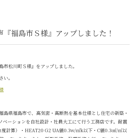
声『福島市Ｓ様』アップしました！
島市松川町Ｓ様』をアップしました。
さい。
様
福島県福島市で、高気密・高断熱を基本仕様とし住宅の新築・
ノベーションを自社設計・社員大工にて行う工務店です。耐震
計算）・HEAT20 G2 UA値0.3w/㎡k以下・C値0.3㎠/㎡以