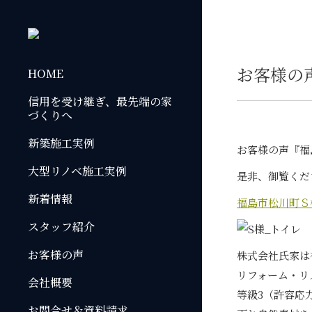
お客様の
HOME
信用を受け継ぎ、最先端の家
づくりへ
新築施工実例
お客様の声『福
大型リノベ施工実例
是非、御覧くだ
新着情報
福島市松川町Ｓ
スタッフ紹介
お客様の声
株式会社氏家は
リフォーム・リ
会社概要
等級3（許容応力度
お問合せ＆資料請求