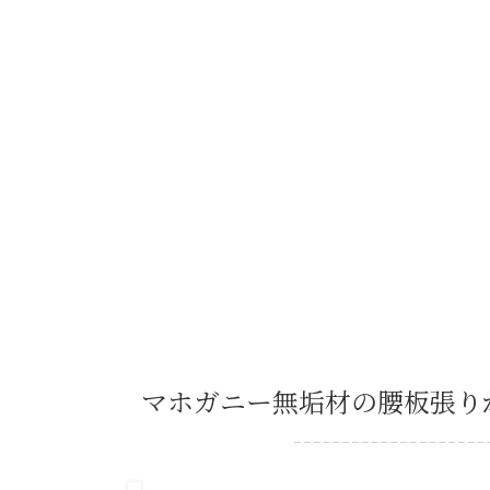
福島市蓬莱
You are here:
Home
お客様の声
福島市
マホガニー無垢材の腰板張り