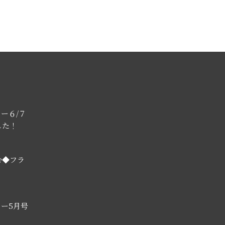
ー６/７
した！
む◆フラ
ー5月号
！