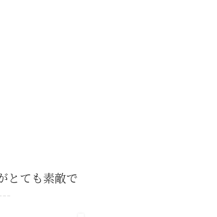
町Ｔ様
蓬莱…
がとても素敵で