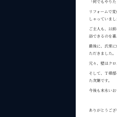
「何でもやりた
リフォームで変
しゃっていまし
ご主人も、以前
浴できるのを喜
最後に、氏家に
ただきました。
元々、壁はクロ
そして、Ｔ様邸
た次第です。
今後も末永いお
ありがとうござ